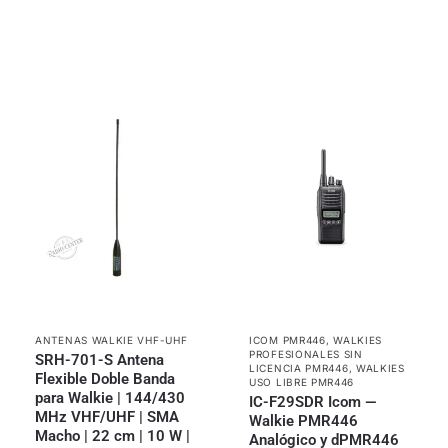
ANTENAS WALKIE VHF-UHF
ICOM PMR446
,
WALKIES
PROFESIONALES SIN
SRH-701-S Antena
LICENCIA PMR446
,
WALKIES
Flexible Doble Banda
USO LIBRE PMR446
para Walkie | 144/430
IC-F29SDR Icom —
MHz VHF/UHF | SMA
Walkie PMR446
Macho | 22 cm | 10 W |
Analógico y dPMR446