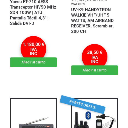
Yaesu FT-710 AESS
WALKIES
Transceptor HF/50 MHz
UV-K9 HANDYTRON
SDR 100W | ATU |
WALKIE VHF/UHF 5
Pantalla Táctil 4,3″ |
WATTS, AM AIRBAND
Salida DVI-D
RECEIVER, Scrambler ,
200 CH
1.180,00
€
IVA
38,50
€
INC
IVA
INC
Añadir al carrito
Añadir al carrito
PORTES GRATIS