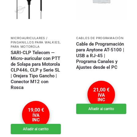
MICROAURICULARES /
CABLES DE PROGRAMACIÓN
PINGANILLOS PARA WALKIES
,
Cable de Programación
PARA MOTOROLA
para Anytone AT-5100 |
SARI-CLP Telecom —
USB a RJ-45 |
Micro-auricular con PTT
Programa Canales y
de Solapa para Motorola
Ajustes desde el PC
CLP446, CLP y Serie SL
| Orejera Tipo Gancho |
Conector M12 con
Rosca
21,00
€
IVA
INC
Añadir al carrito
19,00
€
IVA
INC
Añadir al carrito