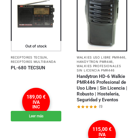
Out of stock
RECEPTORES TECSUN
,
WALKIES USO LIBRE PMR446
,
RECEPTORES MULTIBANDA
HANDYTRON PMR446
,
WALKIES PROFESIONALES
PL-680 TECSUN
SIN LICENCIA PMR446
Handytron HD-6 Walkie
PMR446 Profesional de
Uso Libre | Sin Licencia |
Robusto | Hostelería,
189,00
€
Seguridad y Eventos
IVA
INC
(1)
Leer más
115,00
€
IVA