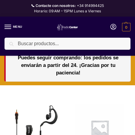
📞 Contacte con nosotros:
+34 914994425
Horario: 09:AM – 15PM Lunes a Viernes
MENU
0
Buscar
🏖️🌴VACACIONES del 10 al 24 de agosto.
Puedes seguir comprando: los pedidos se
enviarán a partir del 24. ¡Gracias por tu
paciencia!