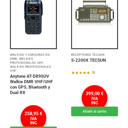
WALKIES Y EMISORAS EN
RECEPTORES TECSUN
DMR
,
WALKIES
S-2200X TECSUN
PROFESIONALES UHF
,
WALKIES PROFESIONALES
VHF
(1)
Anytone AT-D890UV
Walkie DMR VHF/UHF
con GPS, Bluetooth y
Dual RX
399,00
€
IVA
INC
Añadir al carrito
258,95
€
IVA
INC