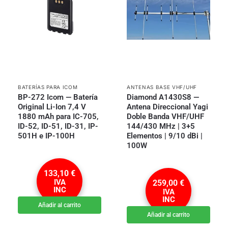
BATERÍAS PARA ICOM
ANTENAS BASE VHF/UHF
BP-272 Icom — Batería
Diamond A1430S8 —
Original Li-Ion 7,4 V
Antena Direccional Yagi
1880 mAh para IC-705,
Doble Banda VHF/UHF
ID-52, ID-51, ID-31, IP-
144/430 MHz | 3+5
501H e IP-100H
Elementos | 9/10 dBi |
100W
133,10
€
IVA
259,00
€
INC
IVA
INC
Añadir al carrito
Añadir al carrito