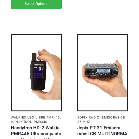
Select Options
WALKIES USO LIBRE PMR446
,
JOPIX RADIO
,
EMISORAS CB
HANDYTRON PMR446
27 MHZ
Handytron HD-2 Walkie
Jopix PT-31 Emisora
PMR446 Ultracompacto
móvil CB MULTINORMA