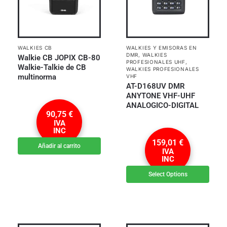
WALKIES CB
WALKIES Y EMISORAS EN
DMR
,
WALKIES
Walkie CB JOPIX CB-80
PROFESIONALES UHF
,
Walkie-Talkie de CB
WALKIES PROFESIONALES
multinorma
VHF
AT-D168UV DMR
ANYTONE VHF-UHF
ANALOGICO-DIGITAL
90,75
€
IVA
INC
159,01
€
Añadir al carrito
IVA
INC
Select Options