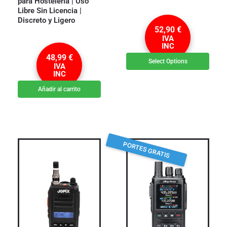
para Hostelería | Uso
Libre Sin Licencia |
Discreto y Ligero
52,90
€
IVA
INC
48,99
€
Select Options
IVA
INC
Añadir al carrito
PORTES GRATIS