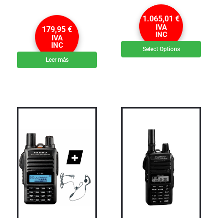
1.065,01
€
IVA
179,95
€
INC
IVA
INC
Select Options
Leer más