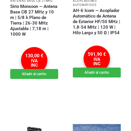
ANTENAS BASE CB 27MHZ
ACOPLADORES
AUTOMÁTICOS
Sirio Monsoon — Antena
AH-6 Icom — Acoplador
Base CB 27 MHz y 10
Automático de Antena
m | 5/8 λ Plano de
de Exterior HF/50 MHz |
Tierra | 26-30 MHz
1,8-54 MHz | 120 W |
Ajustable | 7,18 m |
Hilo Largo y 50 Ω | IP54
1000 W
591,90
€
130,00
€
IVA
IVA
INC
INC
Añadir al carrito
Añadir al carrito