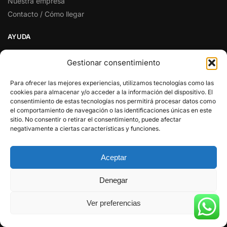
Nuestra empresa
Contacto / Cómo llegar
AYUDA
Mi cuenta
Gestionar consentimiento
Atención al cliente
Términos y condiciones
Para ofrecer las mejores experiencias, utilizamos tecnologías como las
cookies para almacenar y/o acceder a la información del dispositivo. El
Preguntas y respuestas
consentimiento de estas tecnologías nos permitirá procesar datos como
el comportamiento de navegación o las identificaciones únicas en este
SÍGUENOS EN REDES SOCIALES
sitio. No consentir o retirar el consentimiento, puede afectar
negativamente a ciertas características y funciones.
Facebook
Twitter
Aceptar
Instagram
Pinterest
Denegar
Youtube
Ver preferencias
© RADIO CENTER 2025
(HANDYTRON TELECOMUNICACIONES)