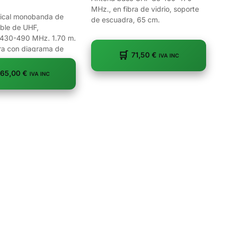
MHz., en fibra de vidrio, soporte
tical monobanda de
de escuadra, 65 cm.
able de UHF,
 430-490 MHz. 1.70 m.
ra con diagrama de
71,50
€
IVA INC
65,00
€
IVA INC