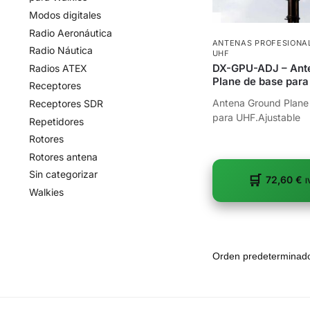
Modos digitales
Radio Aeronáutica
ANTENAS PROFESIONA
Radio Náutica
UHF
DX-GPU-ADJ – Ant
Radios ATEX
Plane de base par
Receptores
Antena Ground Plane
Receptores SDR
para UHF.Ajustable
Repetidores
Rotores
Rotores antena
Sin categorizar
72,60
€
I
Walkies