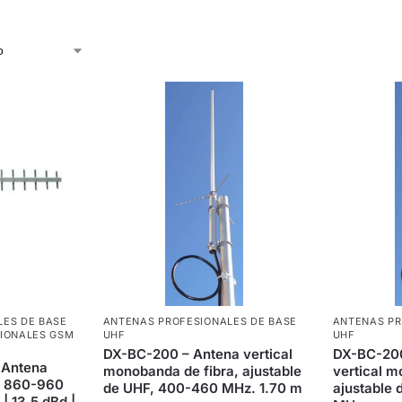
LES DE BASE
ANTENAS PROFESIONALES DE BASE
ANTENAS PR
IONALES GSM
UHF
UHF
DX-BC-200 – Antena vertical
DX-BC-200
 Antena
monobanda de fibra, ajustable
vertical m
M 860-960
de UHF, 400-460 MHz. 1.70 m
ajustable
| 13,5 dBd |