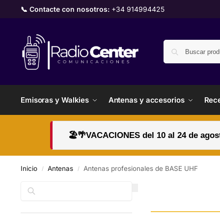
📞 Contacte con nosotros:
+34 914994425
Emisoras y Walkies
Antenas y accesorios
Rece
🏖️🌴VACACIONES del 10 al 24 de agosto
Inicio
Antenas
Antenas profesionales de BASE UHF
/
/
Buscar