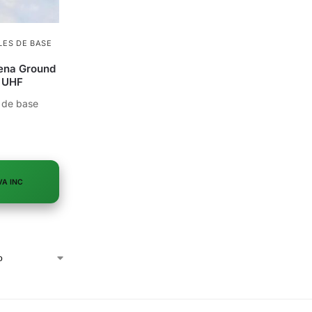
LES DE BASE
ena Ground
a UHF
 de base
VA INC