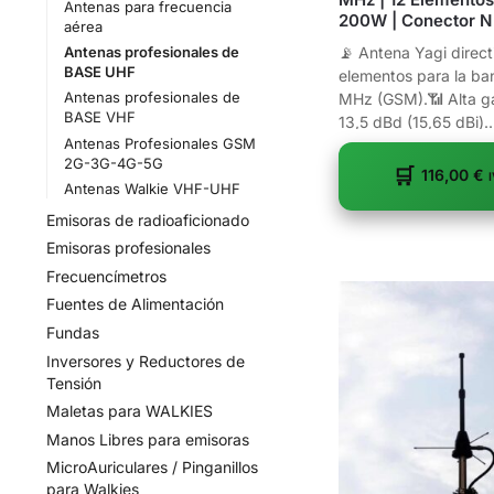
Antenas para frecuencia
200W | Conector N 
aérea
📡 Antena Yagi direct
Antenas profesionales de
BASE UHF
elementos para la b
Antenas profesionales de
MHz (GSM).📶 Alta g
BASE VHF
13,5 dBd (15,65 dBi)..
Antenas Profesionales GSM
2G-3G-4G-5G
116,00
€
Antenas Walkie VHF-UHF
Emisoras de radioaficionado
Emisoras profesionales
Frecuencímetros
Fuentes de Alimentación
Fundas
Inversores y Reductores de
Tensión
Maletas para WALKIES
Manos Libres para emisoras
MicroAuriculares / Pinganillos
para Walkies