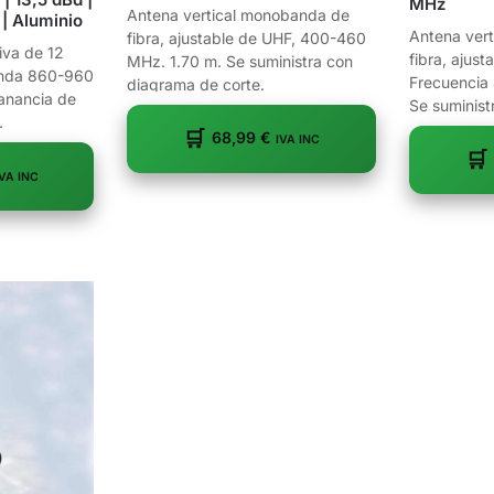
MHz
Antena vertical monobanda de
| Aluminio
Antena ver
fibra, ajustable de UHF, 400-460
iva de 12
fibra, ajust
MHz. 1.70 m. Se suministra con
anda 860-960
Frecuencia
diagrama de corte.
anancia de
Se suminist
.
corte.
68,99
€
IVA INC
IVA INC