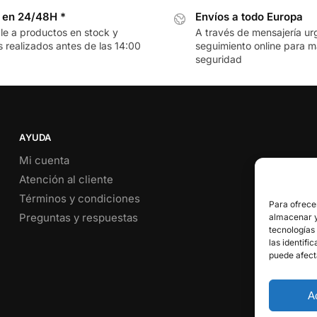
 en 24/48H *
Envíos a todo Europa
le a productos en stock y
A través de mensajería ur
 realizados antes de las 14:00
seguimiento online para 
seguridad
AYUDA
Mi cuenta
Atención al cliente
Términos y condiciones
Para ofrece
Preguntas y respuestas
almacenar y/
tecnologías
las identifi
puede afect
A