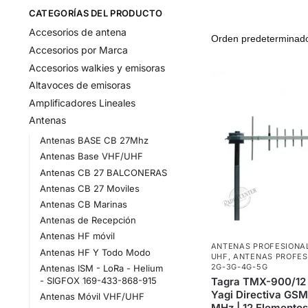
CATEGORÍAS DEL PRODUCTO
Accesorios de antena
Accesorios por Marca
Accesorios walkies y emisoras
Altavoces de emisoras
Amplificadores Lineales
Antenas
Antenas BASE CB 27Mhz
Antenas Base VHF/UHF
Antenas CB 27 BALCONERAS
Antenas CB 27 Moviles
Antenas CB Marinas
Antenas de Recepción
Antenas HF móvil
ANTENAS PROFESIONA
Antenas HF Y Todo Modo
UHF
,
ANTENAS PROFES
2G-3G-4G-5G
Antenas ISM - LoRa - Helium
- SIGFOX 169-433-868-915
Tagra TMX-900/12
Yagi Directiva GS
Antenas Móvil VHF/UHF
MHz | 12 Elementos 