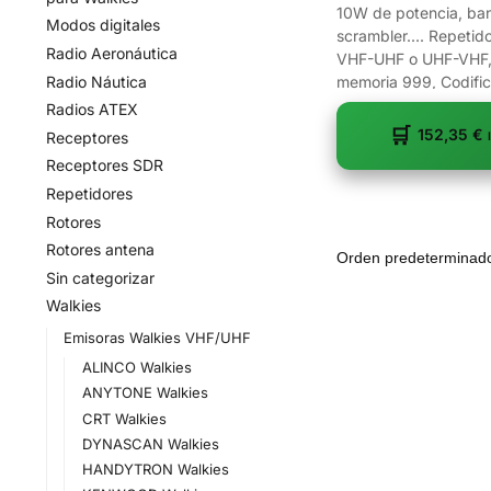
10W de potencia, ba
Modos digitales
scrambler.... Repetid
Radio Aeronáutica
VHF-UHF o UHF-VHF,
Radio Náutica
memoria 999, Codific
Decodificación QT /...
Radios ATEX
152,35
€
Receptores
Receptores SDR
Repetidores
Rotores
Rotores antena
Sin categorizar
Walkies
Emisoras Walkies VHF/UHF
ALINCO Walkies
ANYTONE Walkies
CRT Walkies
DYNASCAN Walkies
HANDYTRON Walkies