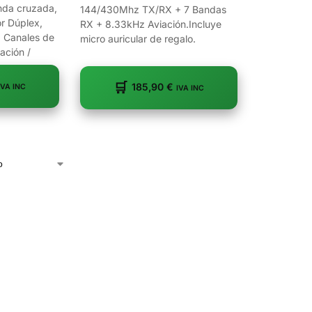
nda cruzada,
144/430Mhz TX/RX + 7 Bandas
or Dúplex,
RX + 8.33kHz Aviación.Incluye
 Canales de
micro auricular de regalo.
ación /
185,90
€
IVA INC
IVA INC