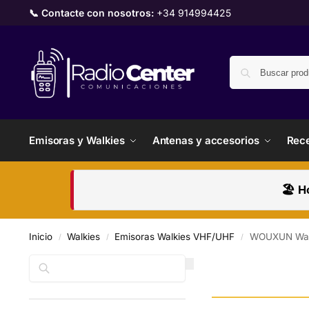
📞 Contacte con nosotros:
+34 914994425
Emisoras y Walkies
Antenas y accesorios
Rece
🏖️ H
Inicio
Walkies
Emisoras Walkies VHF/UHF
WOUXUN Wal
/
/
/
Buscar