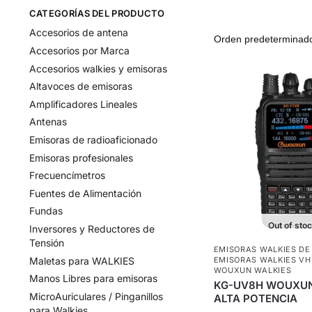
CATEGORÍAS DEL PRODUCTO
Accesorios de antena
Accesorios por Marca
Accesorios walkies y emisoras
Altavoces de emisoras
Amplificadores Lineales
Antenas
Emisoras de radioaficionado
Emisoras profesionales
Frecuencímetros
Fuentes de Alimentación
Fundas
Out of sto
Inversores y Reductores de
Tensión
EMISORAS WALKIES DE
Maletas para WALKIES
EMISORAS WALKIES VH
WOUXUN WALKIES
Manos Libres para emisoras
KG-UV8H WOUXUN
MicroAuriculares / Pinganillos
ALTA POTENCIA
para Walkies