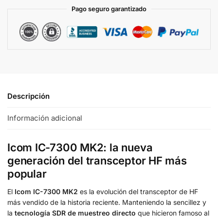
t
Pago seguro garantizado
i
v
e
:
Descripción
Información adicional
Icom IC-7300 MK2: la nueva
generación del transceptor HF más
popular
El
Icom IC-7300 MK2
es la evolución del transceptor de HF
más vendido de la historia reciente. Manteniendo la sencillez y
la
tecnología SDR de muestreo directo
que hicieron famoso al