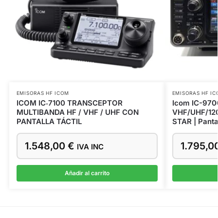
EMISORAS HF ICOM
EMISORAS HF I
ICOM IC‑7100 TRANSCEPTOR
Icom IC-970
MULTIBANDA HF / VHF / UHF CON
VHF/UHF/1200
PANTALLA TÁCTIL
STAR | Pantal
1.548,00
€
1.795,0
IVA INC
Añadir al carrito