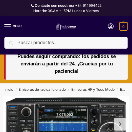
📞 Contacte con nosotros:
+34 914994425
Horario: 09:AM – 15PM Lunes a Viernes
MENU
0
Buscar
🏖️🌴VACACIONES del 10 al 24 de agosto.
Puedes seguir comprando: los pedidos se
enviarán a partir del 24. ¡Gracias por tu
paciencia!
Inicio
Emisoras de radioaficionado
Emisoras HF y Todo Modo
Emisoras HF ICOM
/
/
/