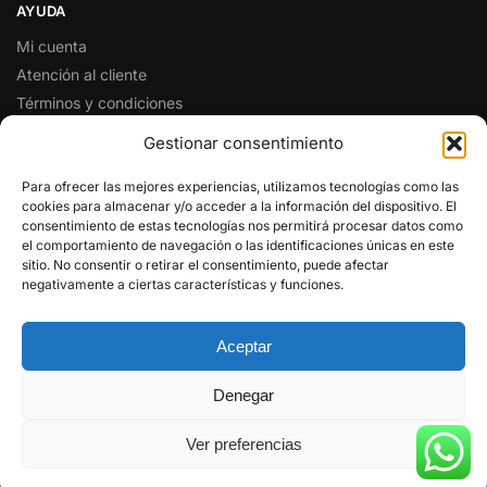
AYUDA
Mi cuenta
Atención al cliente
Términos y condiciones
Preguntas y respuestas
Gestionar consentimiento
SÍGUENOS EN REDES SOCIALES
Para ofrecer las mejores experiencias, utilizamos tecnologías como las
cookies para almacenar y/o acceder a la información del dispositivo. El
Facebook
consentimiento de estas tecnologías nos permitirá procesar datos como
Twitter
el comportamiento de navegación o las identificaciones únicas en este
sitio. No consentir o retirar el consentimiento, puede afectar
Instagram
negativamente a ciertas características y funciones.
Pinterest
Youtube
Aceptar
© RADIO CENTER 2025
Denegar
(HANDYTRON TELECOMUNICACIONES)
Ver preferencias