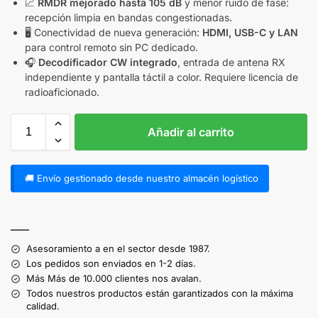
📈
RMDR mejorado hasta 105 dB
y menor ruido de fase:
recepción limpia en bandas congestionadas.
🖥️ Conectividad de nueva generación:
HDMI, USB-C y LAN
para control remoto sin PC dedicado.
🎧
Decodificador CW integrado
, entrada de antena RX
independiente y pantalla táctil a color. Requiere licencia de
radioaficionado.
Añadir al carrito
🚚 Envío gestionado desde nuestro almacén logístico
A
l
——
t
Asesoramiento a en el sector desde 1987.
e
Los pedidos son enviados en 1-2 días.
r
Más Más de 10.000 clientes nos avalan.
n
Todos nuestros productos están garantizados con la máxima
a
calidad.