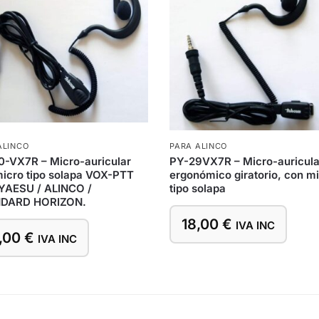
ALINCO
PARA ALINCO
-VX7R – Micro-auricular
PY-29VX7R – Micro-auricula
icro tipo solapa VOX-PTT
ergonómico giratorio, con m
YAESU / ALINCO /
tipo solapa
DARD HORIZON.
18,00
€
IVA INC
,00
€
IVA INC