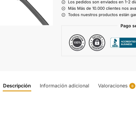
e
Los pedidos son enviados en 1-2 dí
r
Más Más de 10.000 clientes nos ava
Todos nuestros productos están gar
n
a
Pago s
t
i
v
e
:
Descripción
Información adicional
Valoraciones
0