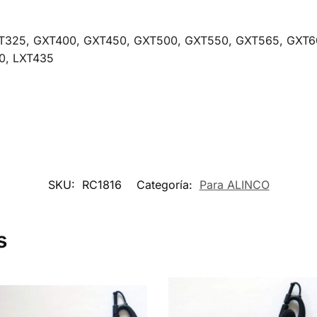
T325, GXT400, GXT450, GXT500, GXT550, GXT565, GXT60
0, LXT435
SKU:
RC1816
Categoría:
Para ALINCO
s