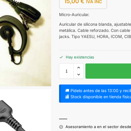
15,00
€
IVA INC
Micro-Auricular.
Auricular de silicona blanda, ajustabl
metálica. Cable reforzado. Con cable 
jacks. Tipo YAESU, HORA, ICOM, C
Hay existencias
🚚 Pídelo antes de las 13:00 y rec
🏬 Stock disponible en tienda físic
A
l
——
t
Asesoramiento a en el sector desde