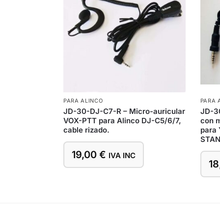
PARA ALINCO
PARA 
JD-30-DJ-C7-R – Micro-auricular
JD-30
VOX-PTT para Alinco DJ-C5/6/7,
con m
cable rizado.
para 
STAN
19,00
€
IVA INC
18