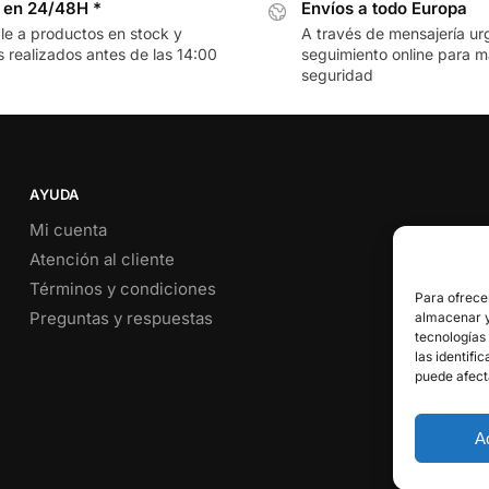
 en 24/48H *
Envíos a todo Europa
le a productos en stock y
A través de mensajería ur
 realizados antes de las 14:00
seguimiento online para 
seguridad
AYUDA
Mi cuenta
Atención al cliente
Términos y condiciones
Para ofrece
Preguntas y respuestas
almacenar y/
tecnologías
las identifi
puede afect
A