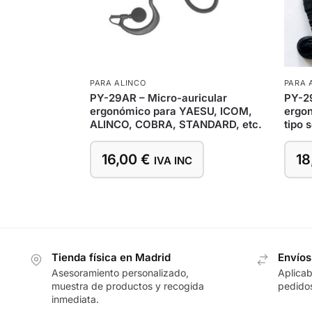
PARA ALINCO
PARA 
PY-29AR – Micro-auricular
PY-29
ergonómico para YAESU, ICOM,
ergon
ALINCO, COBRA, STANDARD, etc.
tipo 
16,00
€
18
IVA INC
Tienda física en Madrid
Envíos
Asesoramiento personalizado,
Aplicab
muestra de productos y recogida
pedidos
inmediata.