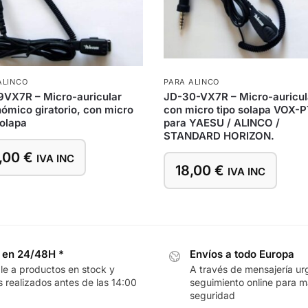
ALINCO
PARA ALINCO
VX7R – Micro-auricular
JD-30-VX7R – Micro-auricul
ómico giratorio, con micro
con micro tipo solapa VOX-
solapa
para YAESU / ALINCO /
STANDARD HORIZON.
,00
€
IVA INC
18,00
€
IVA INC
 en 24/48H *
Envíos a todo Europa
le a productos en stock y
A través de mensajería ur
 realizados antes de las 14:00
seguimiento online para 
seguridad