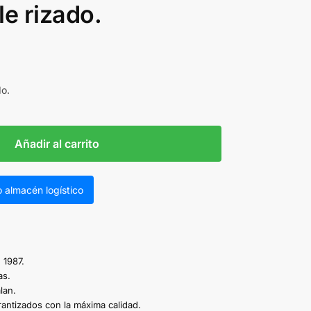
e rizado.
do.
Añadir al carrito
 almacén logístico
 1987.
as.
lan.
antizados con la máxima calidad.