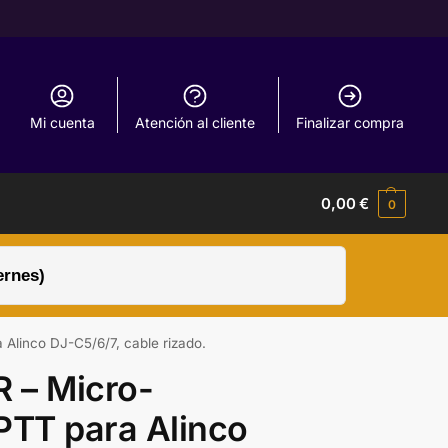
Mi cuenta
Atención al cliente
Finalizar compra
0,00
€
0
ernes)
Alinco DJ-C5/6/7, cable rizado.
 – Micro-
PTT para Alinco