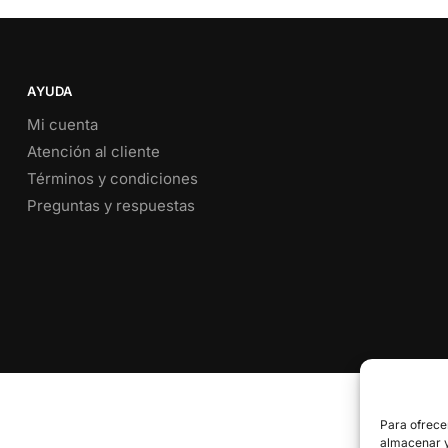
AYUDA
Mi cuenta
Atención al cliente
Términos y condiciones
Preguntas y respuestas
Para ofrece
almacenar y/