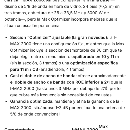
diseño de 5/8 de onda en fibra de vidrio, 24 pies (≈7,3 m) en
tres tramos, cobertura de 26 a 33,5 MHz y 5000 W de
potencia—, pero la Max Optimizer incorpora mejoras que la
sitúan un escalón por encima:
Sección “Optimizer” ajustable (la gran novedad):
la I-
MAX 2000 tiene una configuración fija, mientras que la Max
Optimizer incluye la sección desmontable de 30 cm que te
deja elegir entre un rendimiento
equilibrado en 10 y 11 m
(sin la sección, 3 tramos) o una
optimización específica
para 11 m / CB
(añadiéndola, 4 tramos).
Casi el doble de ancho de banda:
ofrece aproximadamente
el doble de ancho de banda con ROE inferior a 2:1
que la
I-MAX 2000 (hasta unos 3 MHz por debajo de 2:1), por lo
que cubre más frecuencia sin necesidad de reajustes.
Ganancia optimizada:
mantiene y afina la ganancia de la I-
MAX 2000, situándose 1-2 dB por encima de una antena de
5/8 de onda convencional.
Max
Característica
I-MAX 2000