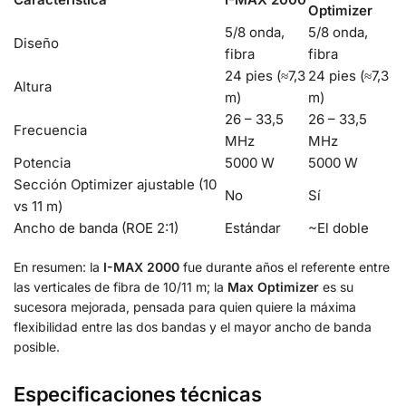
Optimizer
5/8 onda,
5/8 onda,
Diseño
fibra
fibra
24 pies (≈7,3
24 pies (≈7,3
Altura
m)
m)
26 – 33,5
26 – 33,5
Frecuencia
MHz
MHz
Potencia
5000 W
5000 W
Sección Optimizer ajustable (10
No
Sí
vs 11 m)
Ancho de banda (ROE 2:1)
Estándar
~El doble
En resumen: la
I-MAX 2000
fue durante años el referente entre
las verticales de fibra de 10/11 m; la
Max Optimizer
es su
sucesora mejorada, pensada para quien quiere la máxima
flexibilidad entre las dos bandas y el mayor ancho de banda
posible.
Especificaciones técnicas