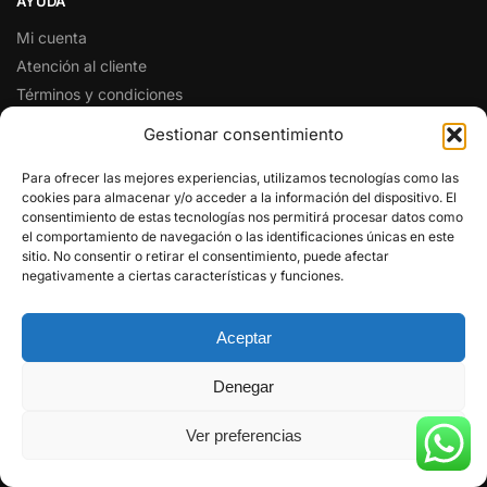
AYUDA
Mi cuenta
Atención al cliente
Términos y condiciones
Preguntas y respuestas
Gestionar consentimiento
SÍGUENOS EN REDES SOCIALES
Para ofrecer las mejores experiencias, utilizamos tecnologías como las
cookies para almacenar y/o acceder a la información del dispositivo. El
Facebook
consentimiento de estas tecnologías nos permitirá procesar datos como
Twitter
el comportamiento de navegación o las identificaciones únicas en este
sitio. No consentir o retirar el consentimiento, puede afectar
Instagram
negativamente a ciertas características y funciones.
Pinterest
Youtube
Aceptar
© RADIO CENTER 2025
Denegar
(HANDYTRON TELECOMUNICACIONES)
Ver preferencias