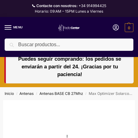
📞 Contacte con nosotros:
+34 914994425
Horario: 09:AM – 15PM Lunes a Viernes
MENU
0
Buscar
🏖️🌴VACACIONES del 10 al 24 de agosto.
Puedes seguir comprando: los pedidos se
enviarán a partir del 24. ¡Gracias por tu
paciencia!
Inicio
Antenas
Antenas BASE CB 27Mhz
Max Optimizer Solarcon Antena Base 10-11 m | 5/8 Onda Fibra | 5000 W | 26-33,5 MHz | Omnidireccional | 7,3 m
/
/
/