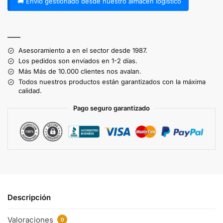
🚚 Envío gestionado desde nuestro almacén logístico
A
l
——
t
Asesoramiento a en el sector desde 1987.
e
Los pedidos son enviados en 1-2 días.
r
Más Más de 10.000 clientes nos avalan.
n
Todos nuestros productos están garantizados con la máxima
a
calidad.
t
Pago seguro garantizado
i
v
e
:
Descripción
Valoraciones
0