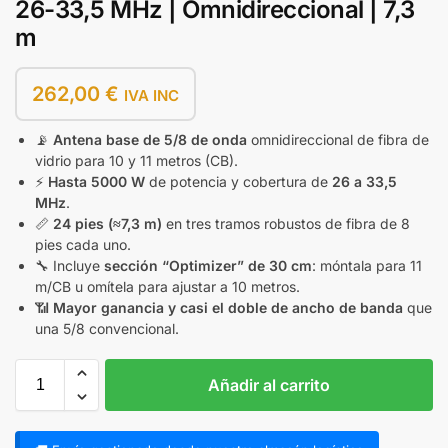
26-33,5 MHz | Omnidireccional | 7,3
m
262,00
€
IVA INC
📡
Antena base de 5/8 de onda
omnidireccional de fibra de
vidrio para 10 y 11 metros (CB).
⚡
Hasta 5000 W
de potencia y cobertura de
26 a 33,5
MHz
.
📏
24 pies (≈7,3 m)
en tres tramos robustos de fibra de 8
pies cada uno.
🔧 Incluye
sección “Optimizer” de 30 cm
: móntala para 11
m/CB u omítela para ajustar a 10 metros.
📶
Mayor ganancia y casi el doble de ancho de banda
que
una 5/8 convencional.
Añadir al carrito