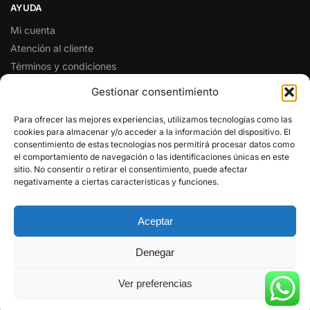
AYUDA
Mi cuenta
Atención al cliente
Términos y condiciones
Preguntas y respuestas
Gestionar consentimiento
SÍGUENOS EN REDES SOCIALES
Para ofrecer las mejores experiencias, utilizamos tecnologías como las
cookies para almacenar y/o acceder a la información del dispositivo. El
Facebook
consentimiento de estas tecnologías nos permitirá procesar datos como
Twitter
el comportamiento de navegación o las identificaciones únicas en este
sitio. No consentir o retirar el consentimiento, puede afectar
Instagram
negativamente a ciertas características y funciones.
Pinterest
Youtube
Aceptar
© RADIO CENTER 2025
Denegar
(HANDYTRON TELECOMUNICACIONES)
Ver preferencias