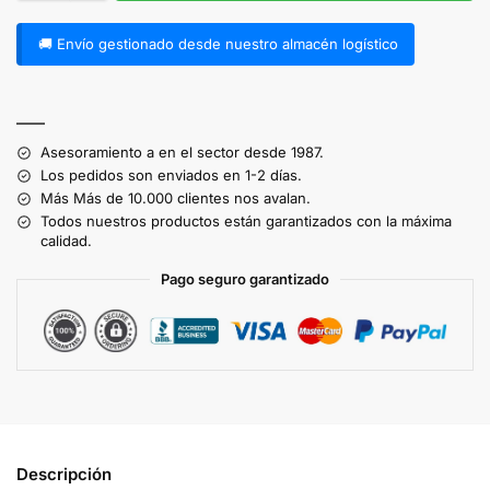
🚚 Envío gestionado desde nuestro almacén logístico
A
l
——
t
Asesoramiento a en el sector desde 1987.
e
Los pedidos son enviados en 1-2 días.
r
Más Más de 10.000 clientes nos avalan.
n
Todos nuestros productos están garantizados con la máxima
a
calidad.
t
Pago seguro garantizado
i
v
e
:
Descripción