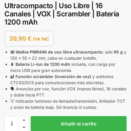
Ultracompacto | Uso Libre | 16
Canales | VOX | Scrambler | Batería
1200 mAh
39,90
€
IVA INC
📻
Walkie PMR446 de uso libre ultracompacto
: solo
95 g
y
130 × 55 × 22 mm, cabe en cualquier bolsillo.
🔋
Batería Li-Ion de 1200 mAh
incluida, con carga por
micro USB para gran autonomía.
🔐
Función scrambler (inversión de voz)
y subtonos
CTCSS/DCS para comunicaciones más discretas.
🗣️ Anuncios por voz, función VOX (manos libres), 16 canales
y doble tecla PTT.
💡 Indicador luminoso de llamada/transmisión, limitador TOT
y aviso de batería baja. Sin licencia ni cuotas.
Añadir al carrito