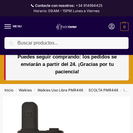
📞 Contacte con nosotros:
+34 914994425
Horario: 09:AM – 15PM Lunes a Viernes
MENU
0
Buscar
🏖️🌴VACACIONES del 10 al 24 de agosto.
Puedes seguir comprando: los pedidos se
enviarán a partir del 24. ¡Gracias por tu
paciencia!
Inicio
Walkies
Walkies Uso Libre PMR446
SCOLTA PMR446
India RP-106 Escolta Walkie PMR446 Ultracompacto | Uso Libre | 16 Canales | VOX | Scrambler | Batería 1200 mAh
/
/
/
/