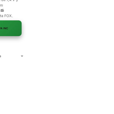
es
.📻
lta FOX,
VA INC