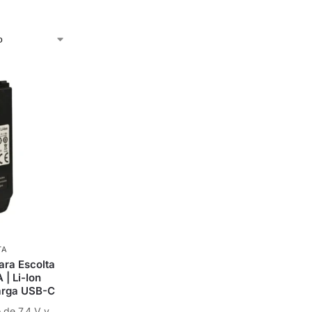
TA
ara Escolta
| Li-Ion
arga USB-C
o de 7,4 V y