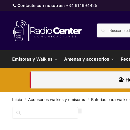
📞 Contacte con nosotros:
+34 914994425
Emisoras y Walkies
Antenas y accesorios
Rece
🏖️ H
Inicio
Accesorios walkies y emisoras
Baterías para walkie
/
/
Buscar