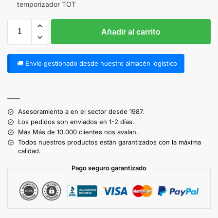
temporizador TOT
Añadir al carrito
🚚 Envío gestionado desde nuestro almacén logístico
A
l
——
t
Asesoramiento a en el sector desde 1987.
e
Los pedidos son enviados en 1-2 días.
r
Más Más de 10.000 clientes nos avalan.
n
Todos nuestros productos están garantizados con la máxima
a
calidad.
t
Pago seguro garantizado
i
v
e
: