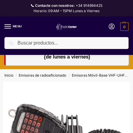
📞 Contacte con nosotros:
+34 914994425
Horario: 09:AM – 15PM Lunes a Viernes
MENU
0
Buscar
🏖️ Horario de verano: abierto de 9:00 a 15:00 h
(de lunes a viernes)
Inicio
Emisoras de radioaficionado
Emisoras Móvil-Base VHF-UHF
D
/
/