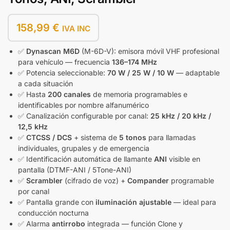
158,99
€
IVA INC
✅
Dynascan M6D
(M-6D-V): emisora móvil VHF profesional
para vehículo — frecuencia
136–174 MHz
✅ Potencia seleccionable:
70 W / 25 W / 10 W
— adaptable
a cada situación
✅ Hasta
200 canales
de memoria programables e
identificables por nombre alfanumérico
✅ Canalización configurable por canal:
25 kHz / 20 kHz /
12,5 kHz
✅
CTCSS / DCS
+ sistema de
5 tonos
para llamadas
individuales, grupales y de emergencia
✅ Identificación automática de llamante
ANI
visible en
pantalla (DTMF-ANI / 5Tone-ANI)
✅
Scrambler
(cifrado de voz) +
Compander
programable
por canal
✅ Pantalla grande con
iluminación ajustable
— ideal para
conducción nocturna
✅ Alarma
antirrobo
integrada — función Clone y