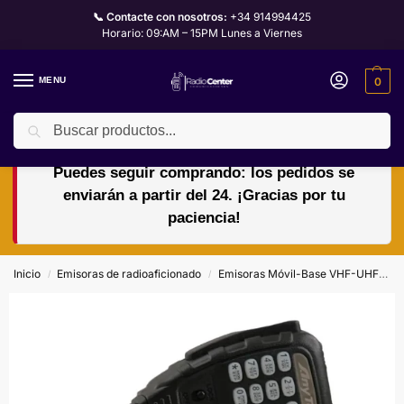
📞 Contacte con nosotros:
+34 914994425
Horario: 09:AM – 15PM Lunes a Viernes
MENU
0
Buscar
🏖️🌴VACACIONES del 10 al 24 de agosto.
Puedes seguir comprando: los pedidos se
enviarán a partir del 24. ¡Gracias por tu
paciencia!
Inicio
Emisoras de radioaficionado
Emisoras Móvil-Base VHF-UHF
A
/
/