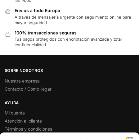
las 14:00
Envíos a todo Europa
A través de mensajería urgente con seguimiento online para
mayor seguridad
100% transacciones seguras
Tus pagos protegidos con encriptación avanzada y total
confidencialidad
SOBRE NOSOTROS
Nuestra empresa
Contacto / Cómo llegar
AYUDA
Mi cuenta
Atención al cliente
Términos y condiciones
Preguntas y respuestas