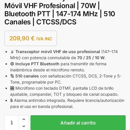
Móvil VHF Profesional | 70W |
Bluetooth PTT | 147-174 MHz | 510
Canales | CTCSS/DCS
209,90
€
IVA INC
📡
Transceptor móvil VHF de uso profesional
(147–174
MHz) con potencia conmutable de
70 / 25 / 10 W
.
🔵
Incluye PTT Bluetooth
para transmitir de forma
inalámbrica desde el micrófono remoto.
🔢
510 canales
con señalización CTCSS, DCS, 2-Tone y 5-
Tone, programable por PC.
🎛️ Micrófono con teclado DTMF, pantalla LCD de brillo
ajustable, compander, TOT y bloqueo de canal ocupado.
🔒 Alarma antirrobo integrada. Requiere licencia/autorización
para el uso en banda profesional.
Añadir al carrito