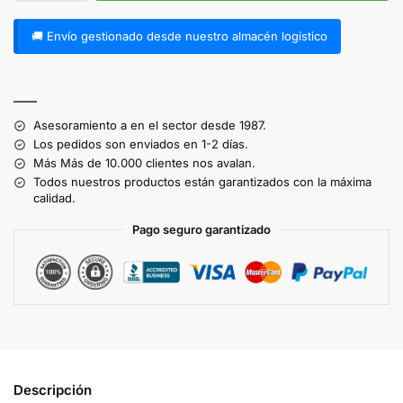
🚚 Envío gestionado desde nuestro almacén logístico
A
l
——
t
Asesoramiento a en el sector desde 1987.
e
Los pedidos son enviados en 1-2 días.
r
Más Más de 10.000 clientes nos avalan.
n
Todos nuestros productos están garantizados con la máxima
a
calidad.
t
Pago seguro garantizado
i
v
e
:
Descripción