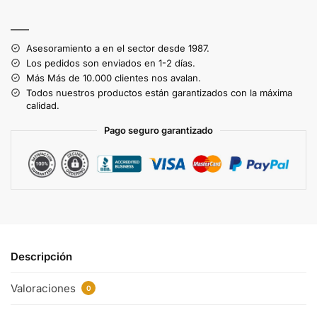
A
l
——
t
Asesoramiento a en el sector desde 1987.
e
Los pedidos son enviados en 1-2 días.
r
Más Más de 10.000 clientes nos avalan.
n
Todos nuestros productos están garantizados con la máxima
a
calidad.
t
Pago seguro garantizado
i
v
e
:
Descripción
Valoraciones
0