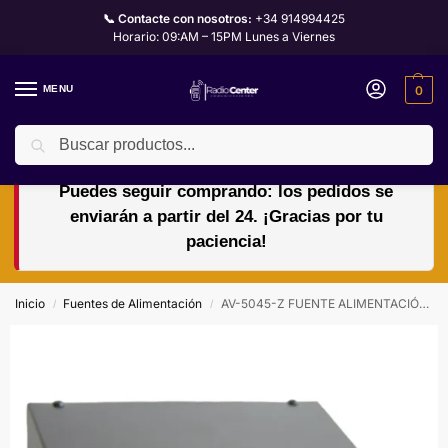
📞 Contacte con nosotros:
+34 914994425
Horario: 09:AM – 15PM Lunes a Viernes
MENU
0
Buscar
🏖️🌴VACACIONES del 10 al 24 de agosto.
Puedes seguir comprando: los pedidos se
enviarán a partir del 24. ¡Gracias por tu
paciencia!
Inicio
Fuentes de Alimentación
AV-5045-Z FUENTE ALIMENTACIÓN CONMUTADA 45A 12V 24V
/
/