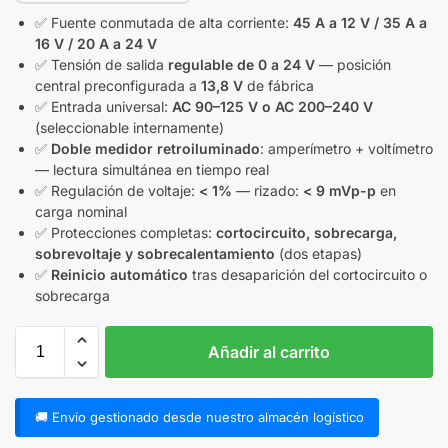
✅ Fuente conmutada de alta corriente:
45 A a 12 V / 35 A a
16 V / 20 A a 24 V
✅ Tensión de salida
regulable de 0 a 24 V
— posición
central preconfigurada a
13,8 V
de fábrica
✅ Entrada universal:
AC 90–125 V o AC 200–240 V
(seleccionable internamente)
✅
Doble medidor retroiluminado
: amperímetro + voltímetro
— lectura simultánea en tiempo real
✅ Regulación de voltaje:
< 1%
— rizado:
< 9 mVp-p
en
carga nominal
✅ Protecciones completas:
cortocircuito, sobrecarga,
sobrevoltaje y sobrecalentamiento
(dos etapas)
✅
Reinicio automático
tras desaparición del cortocircuito o
sobrecarga
Añadir al carrito
🚚 Envío gestionado desde nuestro almacén logístico