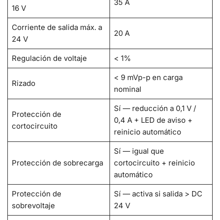
35 A
16 V
Corriente de salida máx. a
20 A
24 V
Regulación de voltaje
< 1%
< 9 mVp-p en carga
Rizado
nominal
Sí — reducción a 0,1 V /
Protección de
0,4 A + LED de aviso +
cortocircuito
reinicio automático
Sí — igual que
Protección de sobrecarga
cortocircuito + reinicio
automático
Protección de
Sí — activa si salida > DC
sobrevoltaje
24 V