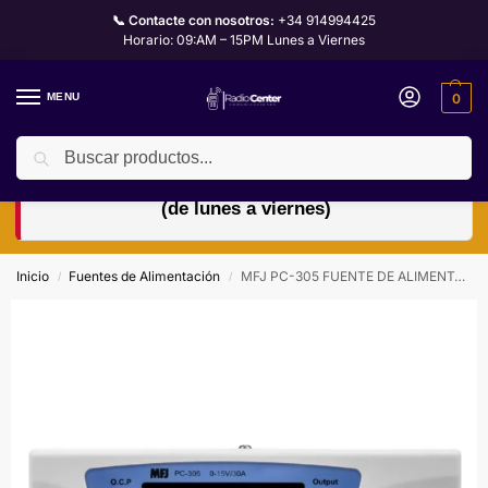
📞 Contacte con nosotros:
+34 914994425
Horario: 09:AM – 15PM Lunes a Viernes
MENU
0
Buscar
🏖️ Horario de verano: abierto de 9:00 a 15:00 h
(de lunes a viernes)
Inicio
Fuentes de Alimentación
MFJ PC-305 FUENTE DE ALIMENTACIÓN REGULABLE 30A CON DISPLAY DIGITAL
/
/