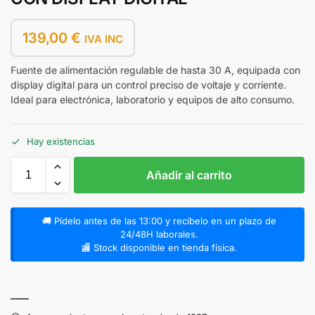
139,00
€
IVA INC
Fuente de alimentación regulable de hasta 30 A, equipada con
display digital para un control preciso de voltaje y corriente.
Ideal para electrónica, laboratorio y equipos de alto consumo.
Hay existencias
Añadir al carrito
🚚 Pídelo antes de las 13:00 y recíbelo en un plazo de
24/48H laborales.
🏬 Stock disponible en tienda física.
A
l
——
t