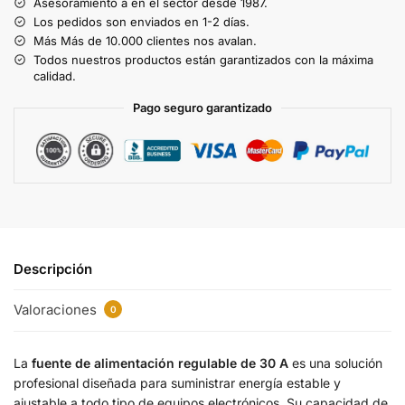
Asesoramiento a en el sector desde 1987.
e
Los pedidos son enviados en 1-2 días.
r
Más Más de 10.000 clientes nos avalan.
n
Todos nuestros productos están garantizados con la máxima
a
calidad.
t
Pago seguro garantizado
i
v
e
:
Descripción
Valoraciones
0
La
fuente de alimentación regulable de 30 A
es una solución
profesional diseñada para suministrar energía estable y
ajustable a todo tipo de equipos electrónicos. Su capacidad de