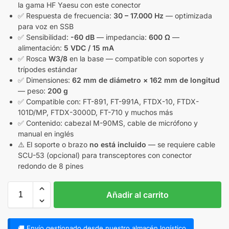
la gama HF Yaesu con este conector
✅ Respuesta de frecuencia:
30 – 17.000 Hz
— optimizada
para voz en SSB
✅ Sensibilidad:
-60 dB
— impedancia:
600 Ω
—
alimentación:
5 VDC / 15 mA
✅ Rosca
W3/8
en la base — compatible con soportes y
trípodes estándar
✅ Dimensiones:
62 mm de diámetro × 162 mm de longitud
— peso:
200 g
✅ Compatible con: FT-891, FT-991A, FTDX-10, FTDX-
101D/MP, FTDX-3000D, FT-710 y muchos más
✅ Contenido: cabezal M-90MS, cable de micrófono y
manual en inglés
⚠️ El soporte o brazo
no está incluido
— se requiere cable
SCU-53 (opcional) para transceptores con conector
redondo de 8 pines
Añadir al carrito
🚚 Envío gestionado desde nuestro almacén logístico