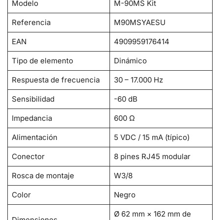
Modelo
M-90MS Kit
Referencia
M90MSYAESU
EAN
4909959176414
Tipo de elemento
Dinámico
Respuesta de frecuencia
30 – 17.000 Hz
Sensibilidad
-60 dB
Impedancia
600 Ω
Alimentación
5 VDC / 15 mA (típico)
Conector
8 pines RJ45 modular
Rosca de montaje
W3/8
Color
Negro
Ø 62 mm × 162 mm de
Dimensiones