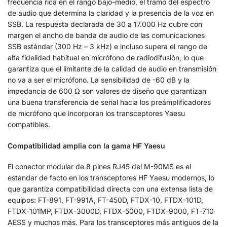
frecuencia rica en el rango bajo-medio, el tramo del espectro
de audio que determina la claridad y la presencia de la voz en
SSB. La respuesta declarada de 30 a 17.000 Hz cubre con
margen el ancho de banda de audio de las comunicaciones
SSB estándar (300 Hz – 3 kHz) e incluso supera el rango de
alta fidelidad habitual en micrófono de radiodifusión, lo que
garantiza que el limitante de la calidad de audio en transmisión
no va a ser el micrófono. La sensibilidad de -60 dB y la
impedancia de 600 Ω son valores de diseño que garantizan
una buena transferencia de señal hacia los preámplificadores
de micrófono que incorporan los transceptores Yaesu
compatibles.
Compatibilidad amplia con la gama HF Yaesu
El conector modular de 8 pines RJ45 del M-90MS es el
estándar de facto en los transceptores HF Yaesu modernos, lo
que garantiza compatibilidad directa con una extensa lista de
equipos: FT-891, FT-991A, FT-450D, FTDX-10, FTDX-101D,
FTDX-101MP, FTDX-3000D, FTDX-5000, FTDX-9000, FT-710
AESS y muchos más. Para los transceptores más antiguos de la