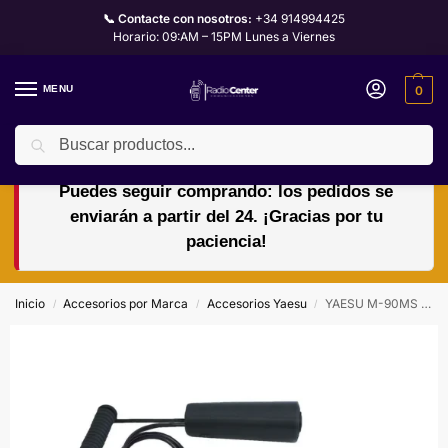
📞 Contacte con nosotros:
+34 914994425
Horario: 09:AM – 15PM Lunes a Viernes
MENU
0
Buscar
🏖️🌴VACACIONES del 10 al 24 de agosto.
Puedes seguir comprando: los pedidos se
enviarán a partir del 24. ¡Gracias por tu
paciencia!
Inicio
Accesorios por Marca
Accesorios Yaesu
YAESU M-90MS KIT CABEZAL 8 PINES RJ45 (Sin soporte)
/
/
/