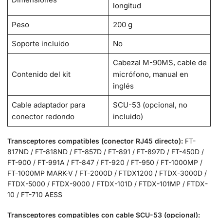
longitud
Peso
200 g
Soporte incluido
No
Cabezal M-90MS, cable de
Contenido del kit
micrófono, manual en
inglés
Cable adaptador para
SCU-53 (opcional, no
conector redondo
incluido)
Transceptores compatibles (conector RJ45 directo):
FT-
817ND / FT-818ND / FT-857D / FT-891 / FT-897D / FT-450D /
FT-900 / FT-991A / FT-847 / FT-920 / FT-950 / FT-1000MP /
FT-1000MP MARK-V / FT-2000D / FTDX1200 / FTDX-3000D /
FTDX-5000 / FTDX-9000 / FTDX-101D / FTDX-101MP / FTDX-
10 / FT-710 AESS
Transceptores compatibles con cable SCU-53 (opcional):