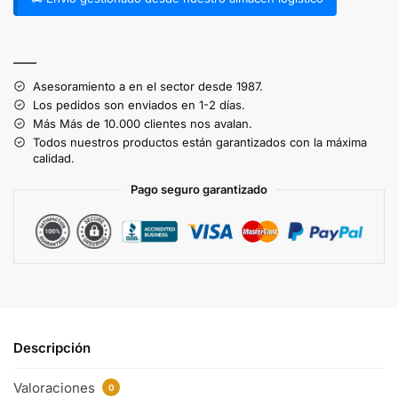
A
l
——
t
Asesoramiento a en el sector desde 1987.
e
Los pedidos son enviados en 1-2 días.
r
Más Más de 10.000 clientes nos avalan.
n
Todos nuestros productos están garantizados con la máxima
a
calidad.
t
Pago seguro garantizado
i
v
e
:
Descripción
Valoraciones
0