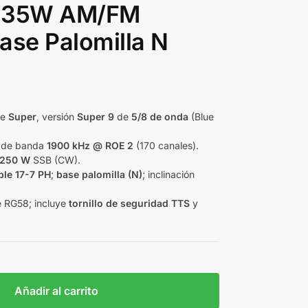
 | 35W AM/FM
ase Palomilla N
ie
Super
, versión
Super 9
de
5/8 de onda
(Blue
o de banda
1900 kHz @ ROE 2
(170 canales).
250 W
SSB (CW).
ble 17-7 PH
;
base palomilla (N)
; inclinación
 RG58; incluye
tornillo de seguridad TTS
y
Añadir al carrito