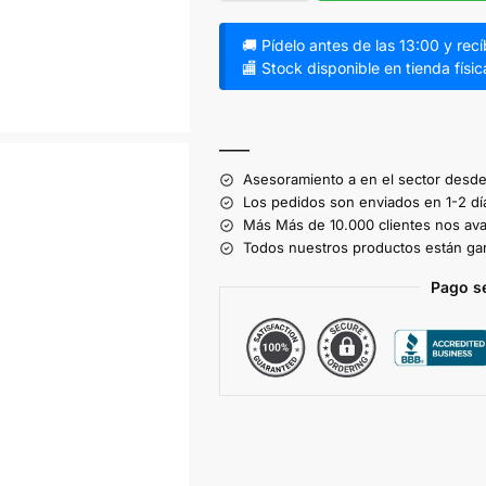
🚚 Pídelo antes de las 13:00 y rec
🏬 Stock disponible en tienda físic
A
l
——
t
Asesoramiento a en el sector desde
e
Los pedidos son enviados en 1-2 dí
r
Más Más de 10.000 clientes nos ava
Todos nuestros productos están gar
n
a
Pago s
t
i
v
e
: