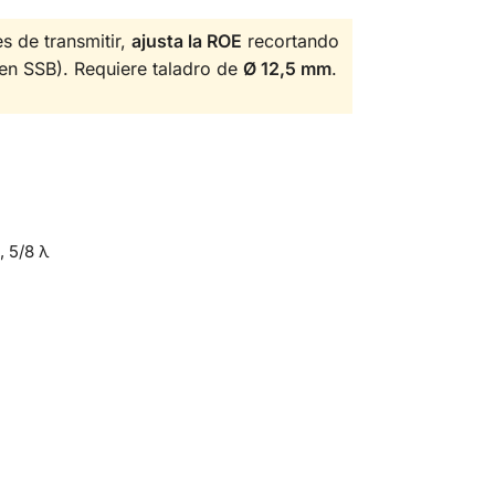
s de transmitir,
ajusta la ROE
recortando
n SSB). Requiere taladro de
Ø 12,5 mm
.
, 5/8 λ