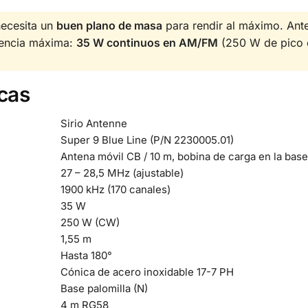
necesita un
buen plano de masa
para rendir al máximo. Ante
otencia máxima:
35 W continuos en AM/FM
(250 W de pico e
cas
Sirio Antenne
Super 9 Blue Line (P/N 2230005.01)
Antena móvil CB / 10 m, bobina de carga en la base
27 – 28,5 MHz (ajustable)
1900 kHz (170 canales)
35 W
250 W (CW)
1,55 m
Hasta 180°
Cónica de acero inoxidable 17-7 PH
Base palomilla (N)
4 m RG58