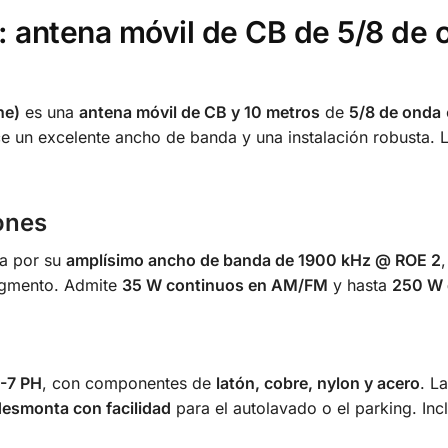
e: antena móvil de CB de 5/8 de
ne)
es una
antena móvil de CB y 10 metros
de
5/8 de onda
ce un excelente ancho de banda y una instalación robusta. 
ones
a por su
amplísimo ancho de banda de 1900 kHz @ ROE 2
segmento. Admite
35 W continuos en AM/FM
y hasta
250 W 
7-7 PH
, con componentes de
latón, cobre, nylon y acero
. L
desmonta con facilidad
para el autolavado o el parking. Inc