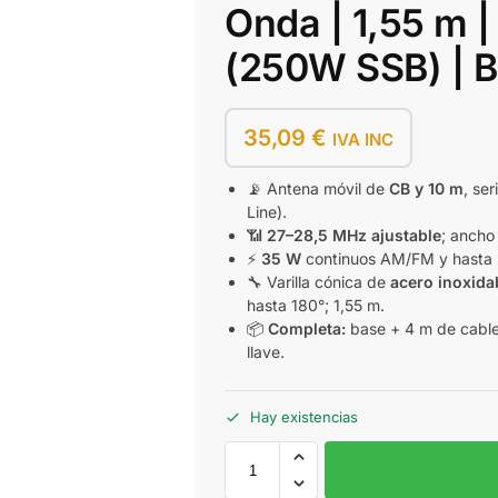
Onda | 1,55 m
(250W SSB) | B
35,09
€
IVA INC
📡 Antena móvil de
CB y 10 m
, ser
Line).
📶
27–28,5 MHz ajustable
; anch
⚡
35 W
continuos AM/FM y hasta
🔧 Varilla cónica de
acero inoxida
hasta 180°; 1,55 m.
📦
Completa:
base + 4 m de cable
llave.
Hay existencias