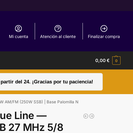
Mi cuenta
Atención al cliente
Finalizar compra
0,00
€
0
rtir del 24. ¡Gracias por tu paciencia!
35W AM/FM (250W SSB) | Base Palomilla N
lue Line —
CB 27 MHz 5/8