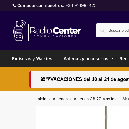
📞 Contacte con nosotros:
+34 914994425
Emisoras y Walkies
Antenas y accesorios
Rece
🏖️🌴VACACIONES del 10 al 24 de agosto
Inicio
Antenas
Antenas CB 27 Moviles
Sir
/
/
/