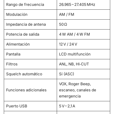
Rango de frecuencia
26.965 – 27.405 MHz
Modulación
AM / FM
Impedancia de antena
50 Ω
Potencia de salida
4 W AM / 4 W FM
Alimentación
12 V / 24 V
Pantalla
LCD multifunción
Filtros
ANL, NB, HI‑CUT
Squelch automático
Sí (ASC)
VOX, Roger Beep,
Funciones adicionales
escaneo, canales de
emergencia
Puerto USB
5 V – 2,1 A