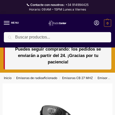
📞 Contacte con nosotros:
+34 914994425
Horario: 09:AM – 15PM Lunes a Viernes
MENU
0
Buscar
🏖️🌴VACACIONES del 10 al 24 de agosto.
Puedes seguir comprando: los pedidos se
enviarán a partir del 24. ¡Gracias por tu
paciencia!
Inicio
Emisoras de radioaficionado
Emisoras CB 27 MHZ
Emisoras President: calidad, tradición y tecnología líder en CB 27 MHz
/
/
/