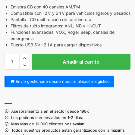
Emisora CB con 40 canales AM/FM
Compatible con 12 V y 24 V para vehículos ligeros y pesados
Pantalla LCD multifunción de fácil lectura
Filtros de ruido integrados: ANL, NB y HI‑CUT
Funciones avanzadas: VOX, Roger Beep, canales de
emergencia
Puerto USB 5 V – 2,1 A para cargar dispositivos
Añadir al carrito
🚚 Envío gestionado desde nuestro almacén logístico
A
l
——
t
Asesoramiento a en el sector desde 1987.
e
Los pedidos son enviados en 1-2 días.
r
Más Más de 10.000 clientes nos avalan.
n
Todos nuestros productos están garantizados con la máxima
a