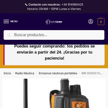
📞 Contacte con nosotros:
+34 914994425
Horario: 09:AM – 15PM Lunes a Viernes
MENU
0
Buscar
🏖️🌴VACACIONES del 10 al 24 de agosto.
Puedes seguir comprando: los pedidos se
enviarán a partir del 24. ¡Gracias por tu
paciencia!
Inicio
Radio Náutica
Emisoras náuticas portátiles
MR HH500 FLT BT EU COBRA
/
/
/