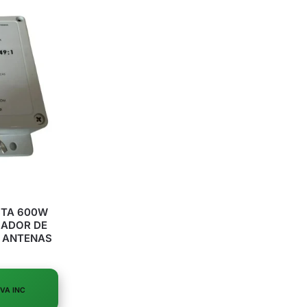
STA 600W
MADOR DE
A ANTENAS
IVA INC