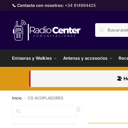
📞 Contacte con nosotros:
+34 914994425
Emisoras y Walkies
Antenas y accesorios
Rece
🏖️ H
Inicio
CG ACOPLADORES
/
Buscar