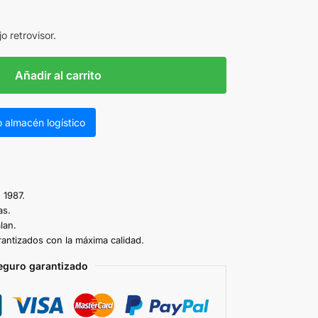
 retrovisor.
Añadir al carrito
 almacén logístico
 1987.
as.
lan.
antizados con la máxima calidad.
eguro garantizado