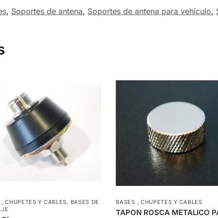
es
,
Soportes de antena
,
Soportes de antena para vehículo
,
s
 , CHUPETES Y CABLES
,
BASES DE
BASES , CHUPETES Y CABLES
AJE
TAPON ROSCA METALICO P