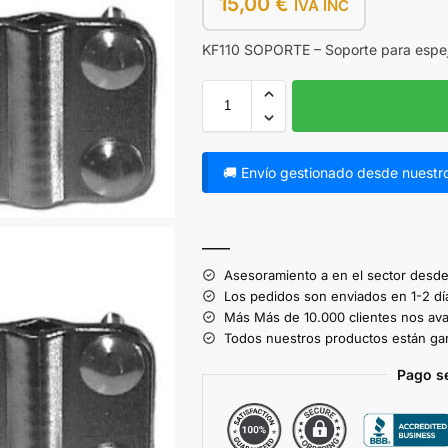
15,00
€
IVA INC
KF110 SOPORTE – Soporte para espejo
🚚 Envío gestionado desde nuestro
A
l
——
t
Asesoramiento a en el sector desde
e
Los pedidos son enviados en 1-2 dí
r
Más Más de 10.000 clientes nos ava
Todos nuestros productos están gar
n
a
Pago s
t
i
v