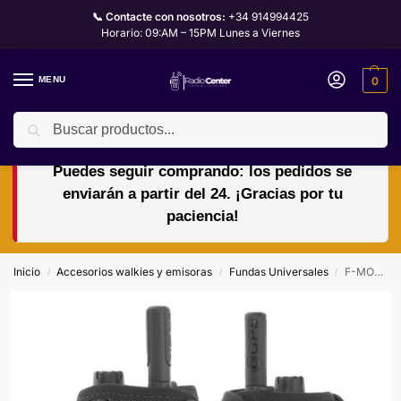
📞 Contacte con nosotros:
+34 914994425
Horario: 09:AM – 15PM Lunes a Viernes
MENU
0
Buscar
🏖️🌴VACACIONES del 10 al 24 de agosto.
Puedes seguir comprando: los pedidos se
enviarán a partir del 24. ¡Gracias por tu
paciencia!
Inicio
Accesorios walkies y emisoras
Fundas Universales
F-MOT850 – Funda para Motorola MTH-850 click fast
/
/
/