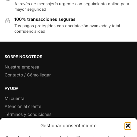
A través de mensajería urgente con seguimiento online para
mayor seguridad
100% transacciones seguras
Tus pagos protegidos con encriptación avanzada y total
confidencialidad
SOBRE NOSOTROS
Nuestra empresa
Contacto / Cómo llegar
AYUDA
Mi cuenta
Atención al cliente
Términos y condiciones
Preguntas y respuestas
Gestionar consentimiento
SÍGUENOS EN REDES SOCIALES