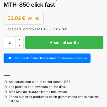
MTH-850 click fast
32,02
€
IVA INC
Funda para Motorola MTH-850 click fast.
Añadir al carrito
🚚 Envío gestionado desde nuestro almacén logístico
A
l
——
t
Asesoramiento a en el sector desde 1987.
e
Los pedidos son enviados en 1-2 días.
r
Más Más de 10.000 clientes nos avalan.
n
Todos nuestros productos están garantizados con la máxima
a
calidad.
t