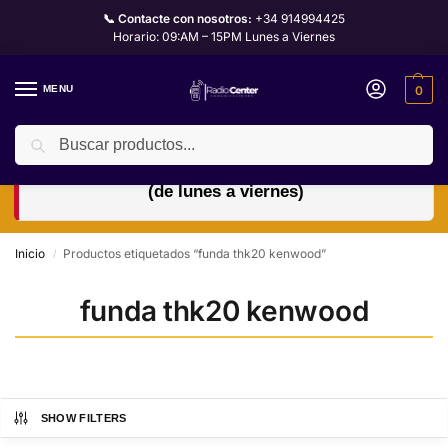
📞 Contacte con nosotros:
+34 914994425
Horario: 09:AM – 15PM Lunes a Viernes
MENU
0
Buscar
🏖️ Horario de verano: abierto de 9:00 a 15:00 h
(de lunes a viernes)
Inicio
Productos etiquetados “funda thk20 kenwood”
/
funda thk20 kenwood
SHOW FILTERS