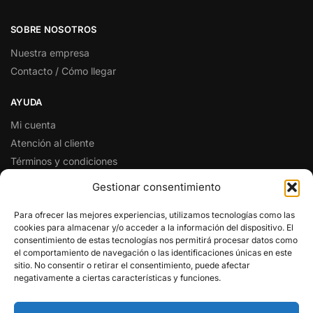
SOBRE NOSOTROS
Nuestra empresa
Contacto / Cómo llegar
AYUDA
Mi cuenta
Atención al cliente
Términos y condiciones
Preguntas y respuestas
Gestionar consentimiento
SÍGUENOS EN REDES SOCIALES
Para ofrecer las mejores experiencias, utilizamos tecnologías como las
cookies para almacenar y/o acceder a la información del dispositivo. El
Facebook
consentimiento de estas tecnologías nos permitirá procesar datos como
Twitter
el comportamiento de navegación o las identificaciones únicas en este
sitio. No consentir o retirar el consentimiento, puede afectar
Instagram
negativamente a ciertas características y funciones.
Pinterest
Youtube