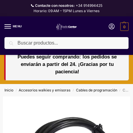
📞 Contacte con nosotros:
+34 914994425
Horario: 09:AM – 15PM Lunes a Viernes
MENU
0
Buscar
🏖️🌴VACACIONES del 10 al 24 de agosto.
Puedes seguir comprando: los pedidos se
enviarán a partir del 24. ¡Gracias por tu
paciencia!
Inicio
Accesorios walkies y emisoras
Cables de programación
CABLE de programación FTDI USB PG-4W Para KENWOOD, TH-D7, TH-D7A, G, TH-D7A, TH-D7E, G, a PC
/
/
/