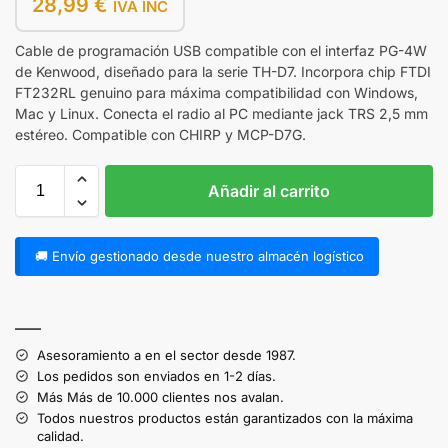
28,99
€
IVA INC
Cable de programación USB compatible con el interfaz PG-4W
de Kenwood, diseñado para la serie TH-D7. Incorpora chip FTDI
FT232RL genuino para máxima compatibilidad con Windows,
Mac y Linux. Conecta el radio al PC mediante jack TRS 2,5 mm
estéreo. Compatible con CHIRP y MCP-D7G.
Añadir al carrito
🚚 Envío gestionado desde nuestro almacén logístico
A
l
——
t
Asesoramiento a en el sector desde 1987.
e
Los pedidos son enviados en 1-2 días.
r
Más Más de 10.000 clientes nos avalan.
n
Todos nuestros productos están garantizados con la máxima
a
calidad.