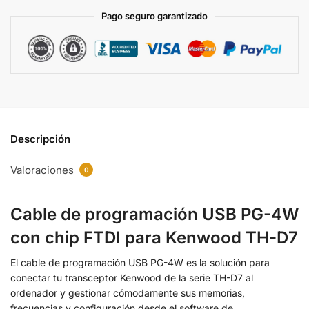
t
Pago seguro garantizado
i
v
e
:
Descripción
Valoraciones
0
Cable de programación USB PG-4W
con chip FTDI para Kenwood TH-D7
El cable de programación USB PG-4W es la solución para
conectar tu transceptor Kenwood de la serie TH-D7 al
ordenador y gestionar cómodamente sus memorias,
frecuencias y configuración desde el software de