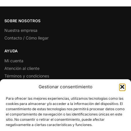
SOBRE NOSOTROS
Nuestra empresa
Contacto / Cómo llegar
AYUDA
Mi cuenta
Atención al cliente
Términos y condiciones
Preguntas y respuestas
Gestionar consentimiento
SÍGUENOS EN REDES SOCIALES
Para ofrecer las mejores experiencias, utilizamos tecnologías como las
cookies para almacenar y/o acceder a la información del dispositivo. El
Facebook
consentimiento de estas tecnologías nos permitirá procesar datos como
Twitter
el comportamiento de navegación o las identificaciones únicas en este
sitio. No consentir o retirar el consentimiento, puede afectar
Instagram
negativamente a ciertas características y funciones.
Pinterest