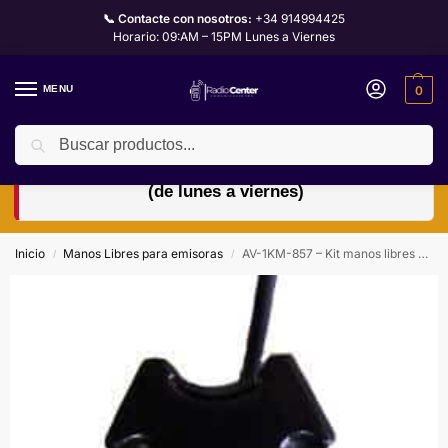
📞 Contacte con nosotros:
+34 914994425
Horario: 09:AM – 15PM Lunes a Viernes
MENU
0
Buscar
🏖️ Horario de verano: abierto de 9:00 a 15:00 h
(de lunes a viernes)
Inicio
Manos Libres para emisoras
AV-1KM-857 – Kit manos libres para emisora HF Yaesu FT-857 / 897 / 817.
/
/