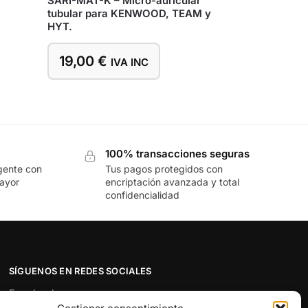
SARI-MAT-K – Micro-auricular
tubular para KENWOOD, TEAM y
HYT.
19,00
€
IVA INC
100% transacciones seguras
gente con
Tus pagos protegidos con
mayor
encriptación avanzada y total
confidencialidad
SÍGUENOS EN REDES SOCIALES
Facebook