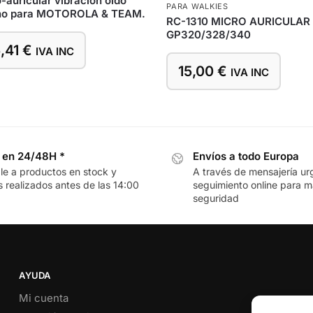
-auricular vibración oído
PARA WALKIES
rno para MOTOROLA & TEAM.
RC-1310 MICRO AURICULAR
GP320/328/340
,41
€
IVA INC
15,00
€
IVA INC
 en 24/48H *
Envíos a todo Europa
le a productos en stock y
A través de mensajería ur
 realizados antes de las 14:00
seguimiento online para 
seguridad
AYUDA
Mi cuenta