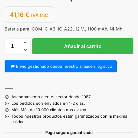
41,16
€
IVA INC
Batería para ICOM IC-A3, IC-A22, 12 V., 1100 mAh, Ni-Mh.
Añadir al carrito
🚚 Envío gestionado desde nuestro almacén logístico
A
l
——
t
Asesoramiento a en el sector desde 1987.
e
Los pedidos son enviados en 1-2 días.
r
Más Más de 10.000 clientes nos avalan.
n
Todos nuestros productos están garantizados con la máxima
a
calidad.
t
Pago seguro garantizado
i