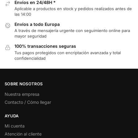
Envíos en 24/48H *
Aplicable a productos en stock y pedidos realizados antes de
las 14:00
Envíos a todo Europa
A través de mensajería urgente con seguimiento online para
mayor seguridad
100% transacciones seguras
Tus pagos protegidos con encriptación avanzada y total
confidencialidad
SOBRE NOSOTROS
Nuestra empresa
Contacto / Cómo llegar
AYUDA
Mi cuenta
Atención al cliente