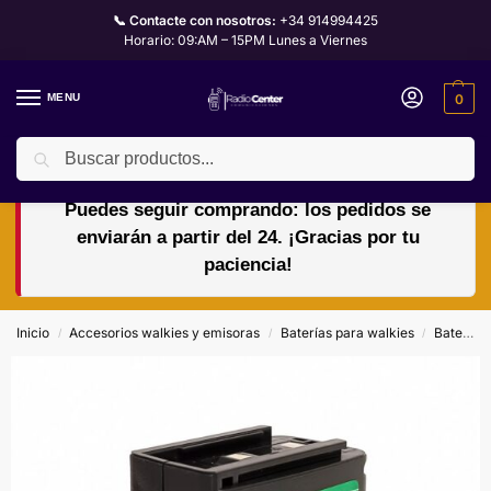
📞 Contacte con nosotros:
+34 914994425
Horario: 09:AM – 15PM Lunes a Viernes
MENU
0
Buscar
🏖️🌴VACACIONES del 10 al 24 de agosto.
Puedes seguir comprando: los pedidos se
enviarán a partir del 24. ¡Gracias por tu
paciencia!
Inicio
Accesorios walkies y emisoras
Baterías para walkies
Baterías para Icom
/
/
/