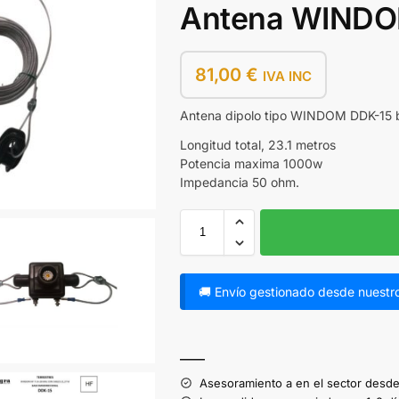
Antena WINDO
81,00
€
IVA INC
Antena dipolo tipo WINDOM DDK-15 
Longitud total, 23.1 metros
Potencia maxima 1000w
Impedancia 50 ohm.
🚚 Envío gestionado desde nuestro
A
l
——
t
Asesoramiento a en el sector desde
e