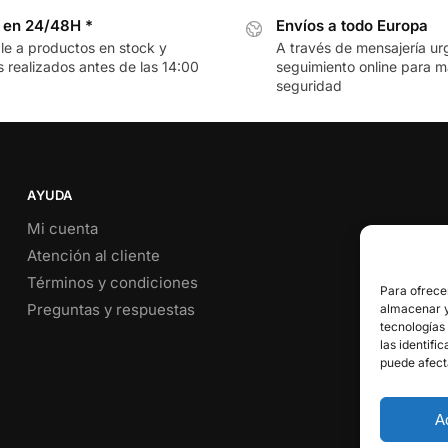
 en 24/48H *
Envíos a todo Europa
le a productos en stock y
A través de mensajería ur
 realizados antes de las 14:00
seguimiento online para 
seguridad
AYUDA
Mi cuenta
Atención al cliente
Términos y condiciones
Para ofrece
Preguntas y respuestas
almacenar y/
tecnologías
las identifi
puede afect
A