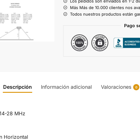
Los pedidos son enviados en 1-2 dí
r
Más Más de 10.000 clientes nos ava
Todos nuestros productos están gar
n
a
Pago s
t
i
v
e
:
Descripción
Información adicional
Valoraciones
0
-14-28 MHz
on Horizontal